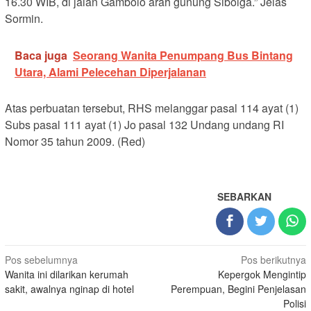
16.30 WIB, di jalan Gambolo arah gunung Sibolga.” Jelas
Sormin.
Baca juga
Seorang Wanita Penumpang Bus Bintang
Utara, Alami Pelecehan Diperjalanan
Atas perbuatan tersebut, RHS melanggar pasal 114 ayat (1)
Subs pasal 111 ayat (1) Jo pasal 132 Undang undang RI
Nomor 35 tahun 2009. (Red)
SEBARKAN
Navigasi
Pos sebelumnya
Pos berikutnya
Wanita ini dilarikan kerumah
Kepergok Mengintip
pos
sakit, awalnya nginap di hotel
Perempuan, Begini Penjelasan
Polisi