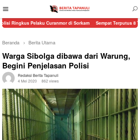
Menu
Mobile
 Pelaku Curanmor di Sorkam
Sempat Terputus 8 Titik, Jalur Sibo
Beranda
Berita Utama
Warga Sibolga dibawa dari Warung,
Begini Penjelasan Polisi
Redaksi Berita Tapanuli
4 Mei 2020
862 views