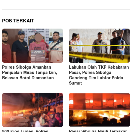
POS TERKAIT
Polres Sibolga Amankan
Lakukan Olah TKP Kebakaran
Penjualan Miras Tanpa Izin,
Pasar, Polres Sibolga
Belasan Botol Diamankan
Gandeng Tim Labfor Polda
Sumut
500 Kios Ludes, Polres
Pasar Sibolga Nauli Terbakar,