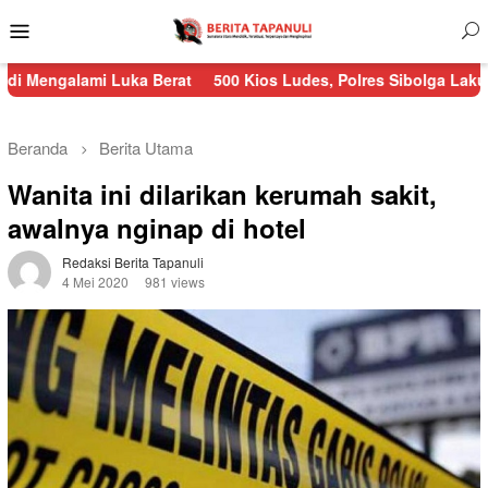
Menu
Mobile
 Luka Berat
500 Kios Ludes, Polres Sibolga Lakukan Pengaman
Beranda
Berita Utama
Wanita ini dilarikan kerumah sakit,
awalnya nginap di hotel
Redaksi Berita Tapanuli
4 Mei 2020
981 views