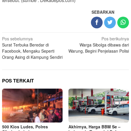
tersebut. (sumbe : Dekadepos.com)
SEBARKAN
Navigasi
Pos sebelumnya
Pos berikutnya
Surat Terbuka Beredar di
Warga Sibolga dibawa dari
pos
Facebook, Mengaku Seperti
Warung, Begini Penjelasan Polisi
Orang Asing di Kampung Sendiri
POS TERKAIT
500 Kios Ludes, Polres
Akhirnya, Harga BBM Se –