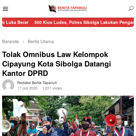
Menu
Mobile
t
500 Kios Ludes, Polres Sibolga Lakukan Pengamanan Kebakar
Beranda
Berita Utama
Tolak Omnibus Law Kelompok
Cipayung Kota Sibolga Datangi
Kantor DPRD
Redaksi Berita Tapanuli
17 Juli 2020
1,201 views