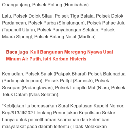
Onanganjang, Polsek Polung (Humbahas).
Lalu, Polsek Dolok Silau, Polsek Tiga Balata, Polsek Dolok
Pardamean, Polsek Purba (Simalungun), Polsek Pahae Julu
(Tapanuli Utara), Polsek Panyabungan Selatan, Polsek
Muara Sipongi, Polsek Batang Natal (Madina).
Baca juga
Kuli Bangunan Meregang Nyawa Usai
Minum Air Putih, Istri Korban Histeris
Kemudian, Polsek Salak (Pakpak Bharat) Polsek Batunadua
(Padangsidimpuan), Polsek Palipi (Samosir), Polsek
Sosopan (Padanglawas), Polsek Lolopitu Moi (Nias), Polsek
Teluk Dalam (Nias Selatan).
“Kebijakan itu berdasarkan Surat Keputusan Kapolri Nomor:
Kep/613/III/2021 tentang Penunjukan Kepolisian Sektor
hanya untuk pemeliharaan keamanan dan ketertiban
masyarakat pada daerah tertentu (Tidak Melakukan