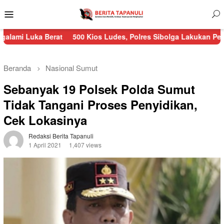
Menu
Mobile
erat
500 Kios Ludes, Polres Sibolga Lakukan Pengamanan Keb
Beranda
Nasional
Sumut
Sebanyak 19 Polsek Polda Sumut
Tidak Tangani Proses Penyidikan,
Cek Lokasinya
Redaksi Berita Tapanuli
1 April 2021
1,407 views