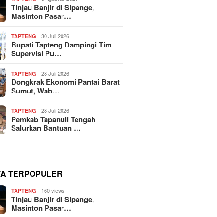
Tinjau Banjir di Sipange,
Masinton Pasar…
30 Juli 2026
TAPTENG
Bupati Tapteng Dampingi Tim
Supervisi Pu…
28 Juli 2026
TAPTENG
Dongkrak Ekonomi Pantai Barat
Sumut, Wab…
28 Juli 2026
TAPTENG
Pemkab Tapanuli Tengah
Salurkan Bantuan …
TA TERPOPULER
160 views
TAPTENG
Tinjau Banjir di Sipange,
Masinton Pasar…