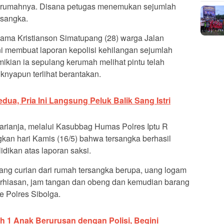
 rumahnya. Disana petugas menemukan sejumlah
rsangka.
nama Kristianson Simatupang (28) warga Jalan
ni membuat laporan kepolisi kehilangan sejumlah
ikian ia sepulang kerumah melihat pintu telah
knyapun terlihat berantakan.
Kedua, Pria Ini Langsung Peluk Balik Sang Istri
rianja, melalui Kasubbag Humas Polres Iptu R
an hari Kamis (16/5) bahwa tersangka berhasil
idikan atas laporan saksi.
ang curian dari rumah tersangka berupa, uang logam
erhiasan, jam tangan dan obeng dan kemudian barang
e Polres Sibolga.
ah 1 Anak Berurusan dengan Polisi, Begini