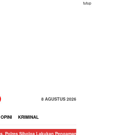
tutup
8 AGUSTUS 2026
OPINI
KRIMINAL
ibolga Lakukan Pengamanan Kebakaran Pasar Nauli
Kurang dari