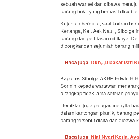
sebuah warnet dan dibawa menuju
barang bukti yang berhasil dicuri te
Kejadian bermula, saat korban ber
Kenanga, Kel. Aek Nauli, Sibolga i
barang dan perhiasan miliknya. Dem
dibongkar dan sejumlah barang mili
Baca juga
Duh,,,Dibakar Istri 
Kapolres Sibolga AKBP Edwin H Ha
Sormin kepada wartawan menerangk
ditangkap tidak lama setelah penyel
Demikian juga petugas menyita bar
dalam kantongan plastik, barang p
barang tersebut disita dan dibawa k
Baca juga
Niat Nyari Kerja, Ay