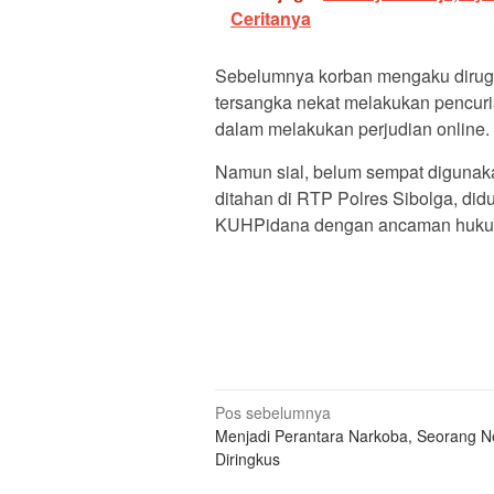
Ceritanya
Sebelumnya korban mengaku dirugi
tersangka nekat melakukan pencuri
dalam melakukan perjudian online.
Namun sial, belum sempat digunaka
ditahan di RTP Polres Sibolga, did
KUHPidana dengan ancaman hukum
Navigasi
Pos sebelumnya
Menjadi Perantara Narkoba, Seorang N
pos
Diringkus