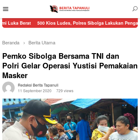
Menu
Mobile
500 Kios Ludes, Polres Sibolga Lakukan Pengamanan Kebakara
Beranda
Berita Utama
Pemko Sibolga Bersama TNI dan
Polri Gelar Operasi Yustisi Pemakaian
Masker
Redaksi Berita Tapanuli
11 September 2020
729 views