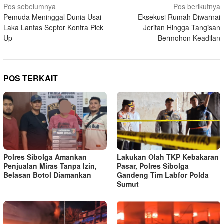
Navigasi
Pos sebelumnya
Pos berikutnya
Pemuda Meninggal Dunia Usai
Eksekusi Rumah Diwarnai
pos
Laka Lantas Septor Kontra Pick
Jeritan Hingga Tangisan
Up
Bermohon Keadilan
POS TERKAIT
Polres Sibolga Amankan
Lakukan Olah TKP Kebakaran
Penjualan Miras Tanpa Izin,
Pasar, Polres Sibolga
Belasan Botol Diamankan
Gandeng Tim Labfor Polda
Sumut