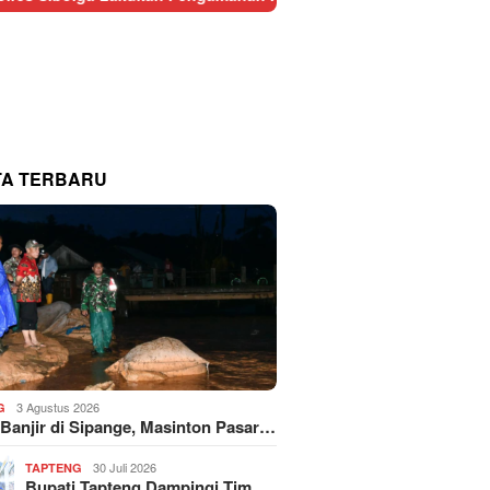
TA TERBARU
3 Agustus 2026
G
 Banjir di Sipange, Masinton Pasar…
30 Juli 2026
TAPTENG
Bupati Tapteng Dampingi Tim