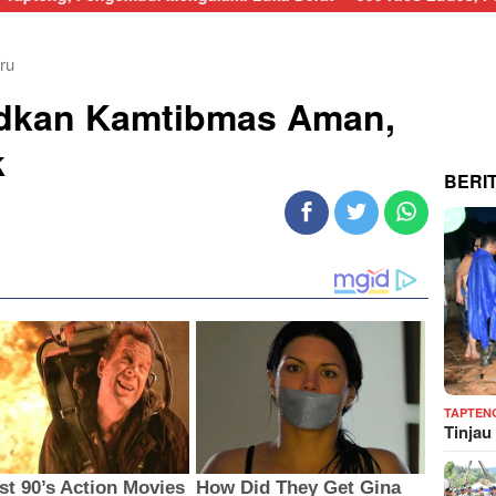
ru
udkan Kamtibmas Aman,
k
BERI
TAPTEN
Tinjau