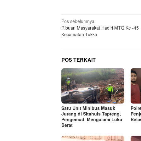
Navigasi
Pos sebelumnya
Ribuan Masyarakat Hadiri MTQ Ke -45
pos
Kecamatan Tukka
POS TERKAIT
Satu Unit Minibus Masuk
Polr
Jurang di Sitahuis Tapteng,
Penj
Pengemudi Mengalami Luka
Bela
Berat