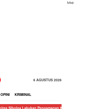
tutup
6 AGUSTUS 2026
OPINI
KRIMINAL
lga Lakukan Pengamanan Kebakaran Pasar Nauli
Kurang dari 24