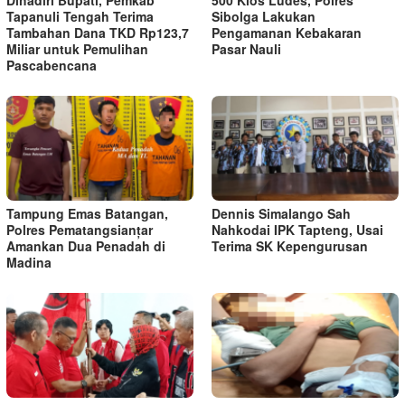
Dihadiri Bupati, Pemkab
500 Kios Ludes, Polres
Tapanuli Tengah Terima
Sibolga Lakukan
Tambahan Dana TKD Rp123,7
Pengamanan Kebakaran
Miliar untuk Pemulihan
Pasar Nauli
Pascabencana
Tampung Emas Batangan,
Dennis Simalango Sah
Polres Pematangsianțar
Nahkodai IPK Tapteng, Usai
Amankan Dua Penadah di
Terima SK Kepengurusan
Madina