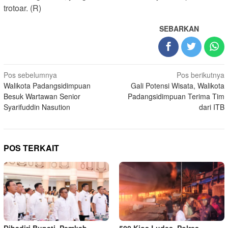
trotoar. (R)
SEBARKAN
Navigasi
Pos sebelumnya
Pos berikutnya
Walikota Padangsidimpuan
Gali Potensi Wisata, Walikota
pos
Besuk Wartawan Senior
Padangsidimpuan Terima Tim
Syarifuddin Nasution
dari ITB
POS TERKAIT