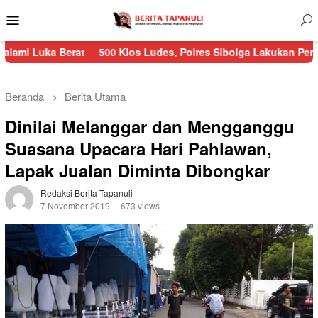
Menu
Mobile
at
500 Kios Ludes, Polres Sibolga Lakukan Pengamanan Kebak
Beranda
Berita Utama
Dinilai Melanggar dan Mengganggu
Suasana Upacara Hari Pahlawan,
Lapak Jualan Diminta Dibongkar
Redaksi Berita Tapanuli
7 November 2019
673 views