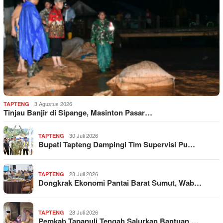
3 Agustus 2026
TAPTENG
Tinjau Banjir di Sipange, Masinton Pasar…
30 Juli 2026
TAPTENG
Bupati Tapteng Dampingi Tim Supervisi Pu…
28 Juli 2026
TAPTENG
Dongkrak Ekonomi Pantai Barat Sumut, Wab…
28 Juli 2026
TAPTENG
Pemkab Tapanuli Tengah Salurkan Bantuan …