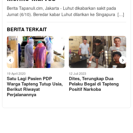
Berita Tapanuli.cim, Jakarta - Luhut dikabarkan sakit pada
Jumat (6/10). Beredar kabar Luhut dilarikan ke Singapura […]
BERITA TERKAIT
‹
›
19 April 2020
12 Juli 2023
1
Satu Lagi Pasien PDP
Dites, Terungkap Dua
B
Warga Tapteng Tutup Usia,
Pelaku Begal di Tapteng
O
Berikut Riwayat
Positif Narkoba
a
Perjalanannya
T