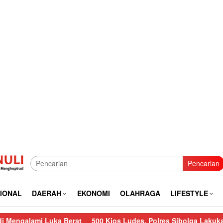
Pencarian
IONAL
DAERAH
EKONOMI
OLAHRAGA
LIFESTYLE
uka Berat
500 Kios Ludes, Polres Sibolga Lakukan Pengamanan