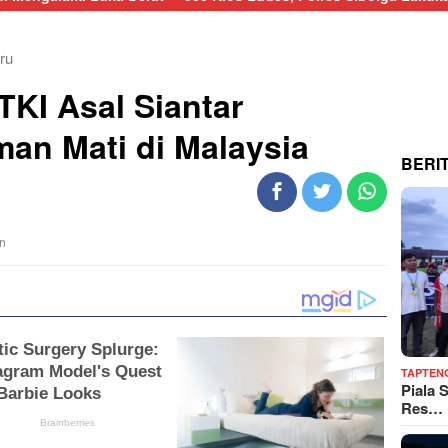
ru
TKI Asal Siantar
an Mati di Malaysia
BERI
an
TAPTEN
Piala 
Res…