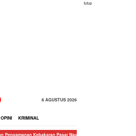
tutup
8 AGUSTUS 2026
OPINI
KRIMINAL
 Kebakaran Pasar Nauli
Kurang dari 24 Jam, Polisi Ringkus Pe