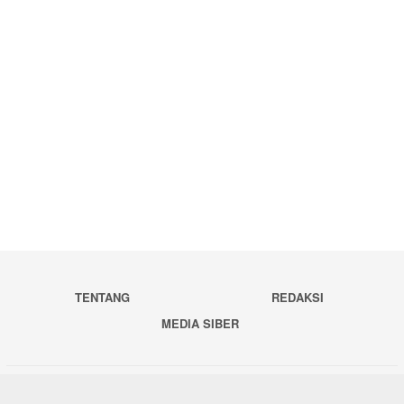
TENTANG
REDAKSI
MEDIA SIBER
Copyright © 2020 Berita Tapanuli. All Right Reserved