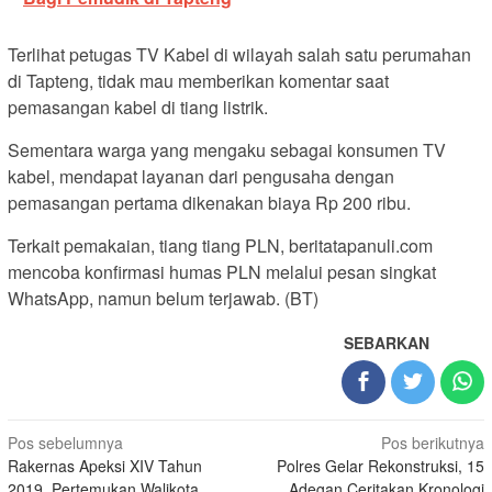
Terlihat petugas TV Kabel di wilayah salah satu perumahan
di Tapteng, tidak mau memberikan komentar saat
pemasangan kabel di tiang listrik.
Sementara warga yang mengaku sebagai konsumen TV
kabel, mendapat layanan dari pengusaha dengan
pemasangan pertama dikenakan biaya Rp 200 ribu.
Terkait pemakaian, tiang tiang PLN, beritatapanuli.com
mencoba konfirmasi humas PLN melalui pesan singkat
WhatsApp, namun belum terjawab. (BT)
SEBARKAN
Navigasi
Pos sebelumnya
Pos berikutnya
Rakernas Apeksi XIV Tahun
Polres Gelar Rekonstruksi, 15
pos
2019, Pertemukan Walikota
Adegan Ceritakan Kronologi