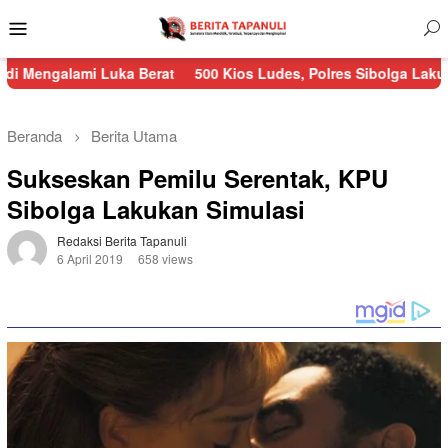
Menu
Mobile
mi Luka Berat
500 Kios Ludes, Polres Sibolga Lakukan Pengam
Beranda
Berita Utama
Sukseskan Pemilu Serentak, KPU
Sibolga Lakukan Simulasi
Redaksi Berita Tapanuli
6 April 2019
658 views