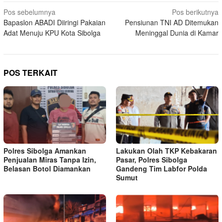
Navigasi
Pos sebelumnya
Pos berikutnya
Bapaslon ABADI Diiringi Pakaian
Pensiunan TNI AD Ditemukan
pos
Adat Menuju KPU Kota Sibolga
Meninggal Dunia di Kamar
POS TERKAIT
Polres Sibolga Amankan
Lakukan Olah TKP Kebakaran
Penjualan Miras Tanpa Izin,
Pasar, Polres Sibolga
Belasan Botol Diamankan
Gandeng Tim Labfor Polda
Sumut