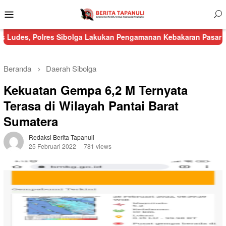
Menu
Mobile
lres Sibolga Lakukan Pengamanan Kebakaran Pasar Nauli
Kura
Beranda
Daerah
Sibolga
Kekuatan Gempa 6,2 M Ternyata
Terasa di Wilayah Pantai Barat
Sumatera
Redaksi Berita Tapanuli
25 Februari 2022
781 views