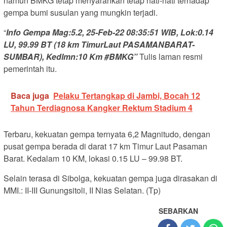
namun BMKG tetap menyarankan tetap hati-hati terhadap
gempa bumi susulan yang mungkin terjadi.
“
Info Gempa Mag:5.2, 25-Feb-22 08:35:51 WIB, Lok:0.14
LU, 99.99 BT (18 km TimurLaut PASAMANBARAT-
SUMBAR), Kedlmn:10 Km #BMKG”
Tulis laman resmi
pemerintah itu.
Baca juga
Pelaku Tertangkap di Jambi, Bocah 12
Tahun Terdiagnosa Kangker Rektum Stadium 4
Terbaru, kekuatan gempa ternyata 6,2 Magnitudo, dengan
pusat gempa berada di darat 17 km Timur Laut Pasaman
Barat. Kedalam 10 KM, lokasi 0.15 LU – 99.98 BT.
Selain terasa di Sibolga, kekuatan gempa juga dirasakan di
MMI.: II-III Gunungsitoli, II Nias Selatan. (Tp)
SEBARKAN