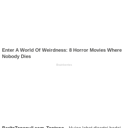
BeritaTapanuli.com, Tapteng –
Hujan lebat disertai badai