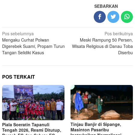
SEBARKAN
Navigasi
Pos sebelumnya
Pos berikutnya
Mengaku Curhat Polwan
Meski Rampung 50 Persen,
pos
Digerebek Suami, Propam Turun
Wisata Religious di Danau Toba
Tangan Selidiki Kasus
Diserbu
POS TERKAIT
Tinjau Banjir di Sipange,
Piala Soeratin Tapanuli
Masinton Pasaribu
Tengah 2026, Resmi Ditutup,
Instruksikan Normalisasi