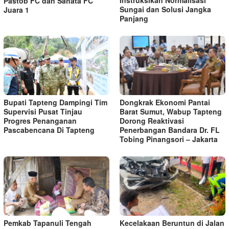
Pastob FC dan Sahata FC
Sungai dan Solusi Jangka
Juara 1
Panjang
Bupati Tapteng Dampingi Tim
Dongkrak Ekonomi Pantai
Supervisi Pusat Tinjau
Barat Sumut, Wabup Tapteng
Progres Penanganan
Dorong Reaktivasi
Pascabencana Di Tapteng
Penerbangan Bandara Dr. FL
Tobing Pinangsori – Jakarta
Pemkab Tapanuli Tengah
Kecelakaan Beruntun di Jalan