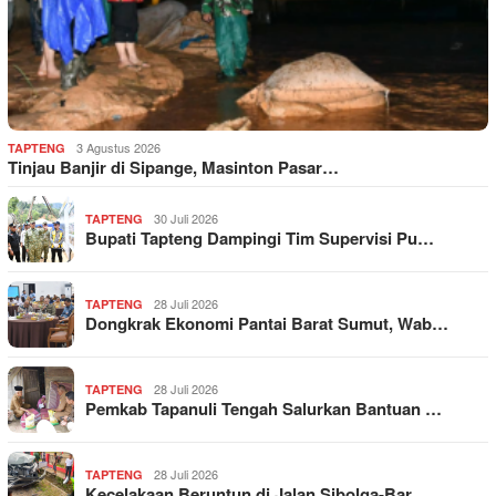
3 Agustus 2026
TAPTENG
Tinjau Banjir di Sipange, Masinton Pasar…
30 Juli 2026
TAPTENG
Bupati Tapteng Dampingi Tim Supervisi Pu…
28 Juli 2026
TAPTENG
Dongkrak Ekonomi Pantai Barat Sumut, Wab…
28 Juli 2026
TAPTENG
Pemkab Tapanuli Tengah Salurkan Bantuan …
28 Juli 2026
TAPTENG
Kecelakaan Beruntun di Jalan Sibolga-Bar…