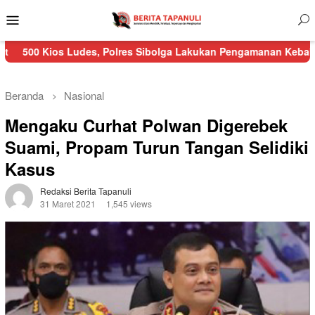
Menu
Mobile
Ludes, Polres Sibolga Lakukan Pengamanan Kebakaran Pasar Nau
Beranda
Nasional
Mengaku Curhat Polwan Digerebek
Suami, Propam Turun Tangan Selidiki
Kasus
Redaksi Berita Tapanuli
31 Maret 2021
1,545 views