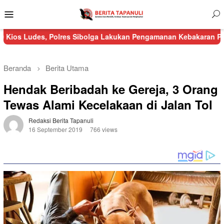
Menu
Mobile
, Polres Sibolga Lakukan Pengamanan Kebakaran Pasar Nauli
K
Beranda
Berita Utama
Hendak Beribadah ke Gereja, 3 Orang
Tewas Alami Kecelakaan di Jalan Tol
Redaksi Berita Tapanuli
16 September 2019
766 views