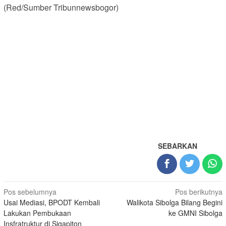
(Red/Sumber Tribunnewsbogor)
SEBARKAN
Navigasi
Pos sebelumnya
Pos berikutnya
Usai Mediasi, BPODT Kembali
Walikota Sibolga Bilang Begini
pos
Lakukan Pembukaan
ke GMNI Sibolga
Insfratruktur di Sigapiton