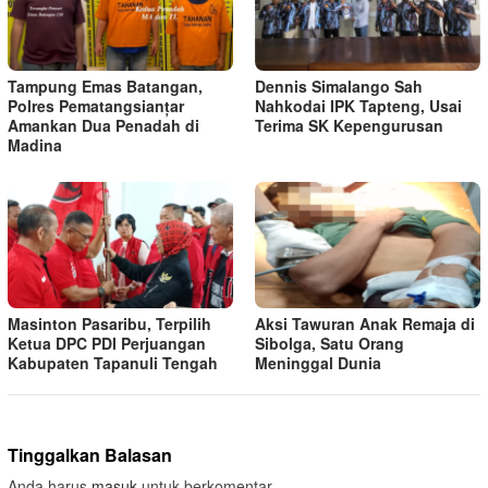
Tampung Emas Batangan,
Dennis Simalango Sah
Polres Pematangsianțar
Nahkodai IPK Tapteng, Usai
Amankan Dua Penadah di
Terima SK Kepengurusan
Madina
Masinton Pasaribu, Terpilih
Aksi Tawuran Anak Remaja di
Ketua DPC PDI Perjuangan
Sibolga, Satu Orang
Kabupaten Tapanuli Tengah
Meninggal Dunia
Tinggalkan Balasan
Anda harus
masuk
untuk berkomentar.