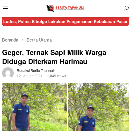
Menu
Mobile
s Sibolga Lakukan Pengamanan Kebakaran Pasar Nauli
Kurang d
Beranda
Berita Utama
Geger, Ternak Sapi Milik Warga
Diduga Diterkam Harimau
Redaksi Berita Tapanuli
12 Januari 2021
1,049 views