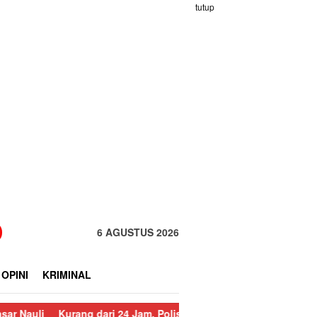
tutup
6 AGUSTUS 2026
OPINI
KRIMINAL
g dari 24 Jam, Polisi Ringkus Pelaku Curanmor di Sorkam
Semp