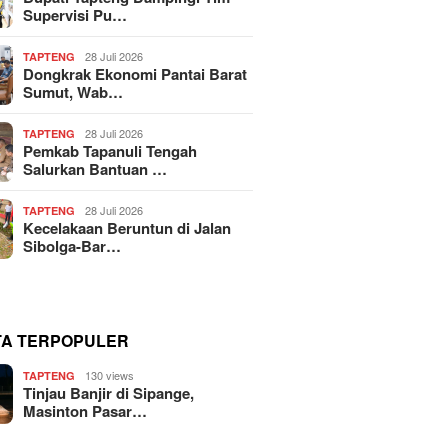
Supervisi Pu…
28 Juli 2026
TAPTENG
Dongkrak Ekonomi Pantai Barat
Sumut, Wab…
28 Juli 2026
TAPTENG
Pemkab Tapanuli Tengah
Salurkan Bantuan …
28 Juli 2026
TAPTENG
Kecelakaan Beruntun di Jalan
Sibolga-Bar…
TA TERPOPULER
130 views
TAPTENG
Tinjau Banjir di Sipange,
Masinton Pasar…