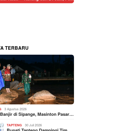
TA TERBARU
3 Agustus 2026
G
 Banjir di Sipange, Masinton Pasar…
30 Juli 2026
TAPTENG
Bupati Tapteng Dampingi Tim