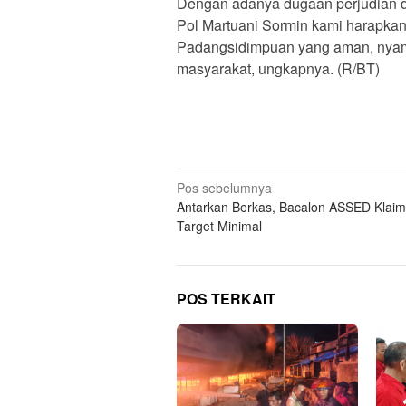
Dengan adanya dugaan perjudian dil
Pol Martuani Sormin kami harapkan
Padangsidimpuan yang aman, nya
masyarakat, ungkapnya. (R/BT)
Navigasi
Pos sebelumnya
Antarkan Berkas, Bacalon ASSED Klaim
pos
Target Minimal
POS TERKAIT