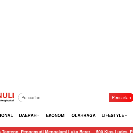
Pencarian
IONAL
DAERAH
EKONOMI
OLAHRAGA
LIFESTYLE
ngemudi Mengalami Luka Berat
500 Kios Ludes, Polres Sibolga