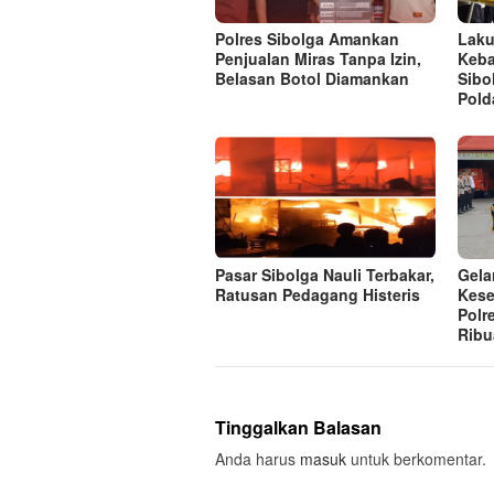
Polres Sibolga Amankan
Laku
Penjualan Miras Tanpa Izin,
Keba
Belasan Botol Diamankan
Sibo
Pold
Pasar Sibolga Nauli Terbakar,
Gela
Ratusan Pedagang Histeris
Kese
Polr
Ribu
Tinggalkan Balasan
Anda harus
masuk
untuk berkomentar.