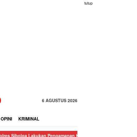
tutup
6 AGUSTUS 2026
OPINI
KRIMINAL
 Lakukan Pengamanan Kebakaran Pasar Nauli
Kurang dari 24 Ja