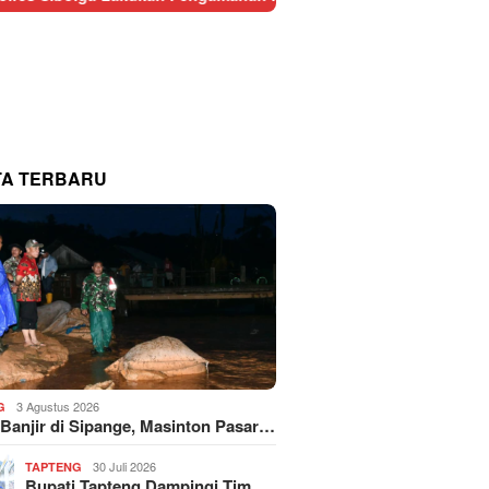
TA TERBARU
3 Agustus 2026
G
 Banjir di Sipange, Masinton Pasar…
30 Juli 2026
TAPTENG
Bupati Tapteng Dampingi Tim