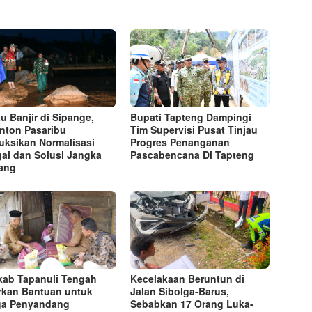
au Banjir di Sipange,
Bupati Tapteng Dampingi
nton Pasaribu
Tim Supervisi Pusat Tinjau
ruksikan Normalisasi
Progres Penanganan
ai dan Solusi Jangka
Pascabencana Di Tapteng
ang
ab Tapanuli Tengah
Kecelakaan Beruntun di
rkan Bantuan untuk
Jalan Sibolga-Barus,
ga Penyandang
Sebabkan 17 Orang Luka-