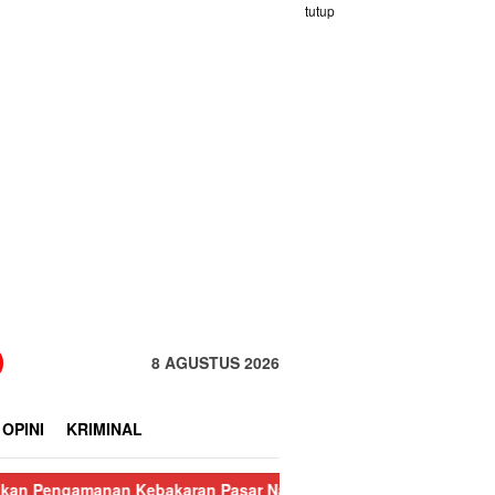
tutup
8 AGUSTUS 2026
OPINI
KRIMINAL
an Kebakaran Pasar Nauli
Kurang dari 24 Jam, Polisi Ringkus 