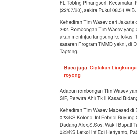
FL Tobing Pinangsori, Kecamatan P
(22/07/20), sekira Pukul 08.54 WIB.
Kehadiran Tim Wasev dari Jakart
262. Rombongan Tim Wasev yang dip
akan meninjau langsung ke lokasi 
sasaran Program TMMD yakni, di 
Tapteng.
Baca juga
Ciptakan Lingkunga
royong
Adapun rombongan Tim Wasev yang
SIP, Perwira Ahli Tk II Kasad Bida
Kehadiran Tim Wasev Mabesad di B
023/KS Kolonel Inf Febriel Buyun
Dadang Alex,S.Sos, Wakil Bupati T
023/KS Letkol Inf Edi Heriyanto, P