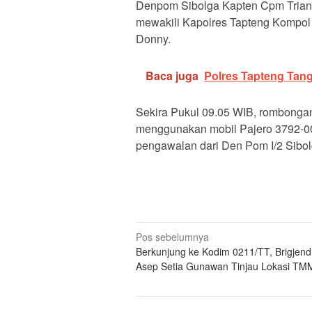
Denpom Sibolga Kapten Cpm Trianto
mewakili Kapolres Tapteng Kompol 
Donny.
Baca juga
Polres Tapteng Tangk
Sekira Pukul 09.05 WIB, rombonga
menggunakan mobil Pajero 3792-00
pengawalan dari Den Pom I/2 Sibolg
Navigasi
Pos sebelumnya
Berkunjung ke Kodim 0211/TT, Brigjend
pos
Asep Setia Gunawan Tinjau Lokasi T