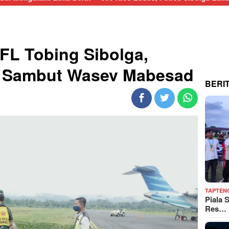
 FL Tobing Sibolga,
 Sambut Wasev Mabesad
BERI
TAPTEN
Piala 
Res…