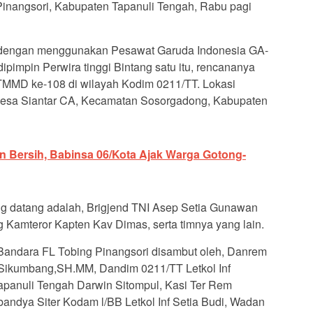
inangsori, Kabupaten Tapanuli Tengah, Rabu pagi
a dengan menggunakan Pesawat Garuda Indonesia GA-
impin Perwira tinggi Bintang satu itu, rencananya
TMMD ke-108 di wilayah Kodim 0211/TT. Lokasi
Desa Siantar CA, Kecamatan Sosorgadong, Kabupaten
n Bersih, Babinsa 06/Kota Ajak Warga Gotong-
 datang adalah, Brigjend TNI Asep Setia Gunawan
ng Kamteror Kapten Kav Dimas, serta timnya yang lain.
andara FL Tobing Pinangsori disambut oleh, Danrem
g Sikumbang,SH.MM, Dandim 0211/TT Letkol Inf
apanuli Tengah Darwin Sitompul, Kasi Ter Rem
abandya Siter Kodam l/BB Letkol Inf Setia Budi, Wadan