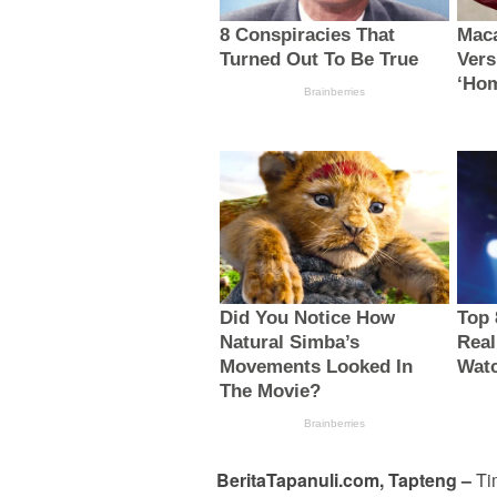
BeritaTapanuli.com
, Tapteng –
Ti