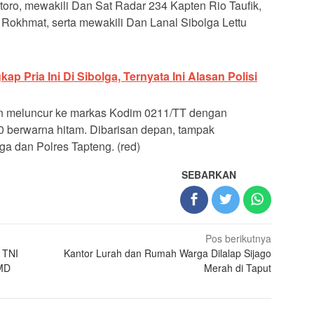
ro, mewakili Dan Sat Radar 234 Kapten Rio Taufik,
Rokhmat, serta mewakili Dan Lanal Sibolga Lettu
ap Pria Ini Di Sibolga, Ternyata Ini Alasan Polisi
n meluncur ke markas Kodim 0211/TT dengan
 berwarna hitam. Dibarisan depan, tampak
a dan Polres Tapteng. (red)
SEBARKAN
Pos berikutnya
 TNI
Kantor Lurah dan Rumah Warga Dilalap Sijago
MMD
Merah di Taput