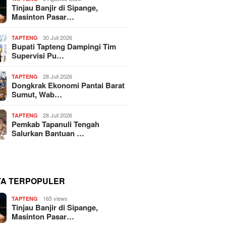
Tinjau Banjir di Sipange,
Masinton Pasar…
30 Juli 2026
TAPTENG
Bupati Tapteng Dampingi Tim
Supervisi Pu…
28 Juli 2026
TAPTENG
Dongkrak Ekonomi Pantai Barat
Sumut, Wab…
28 Juli 2026
TAPTENG
Pemkab Tapanuli Tengah
Salurkan Bantuan …
TA TERPOPULER
165 views
TAPTENG
Tinjau Banjir di Sipange,
Masinton Pasar…