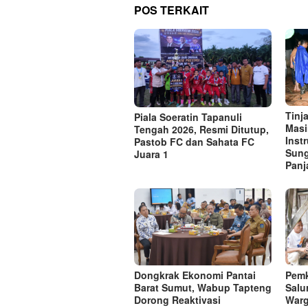
POS TERKAIT
Tinj
Piala Soeratin Tapanuli
Masi
Tengah 2026, Resmi Ditutup,
Inst
Pastob FC dan Sahata FC
Sung
Juara 1
Panj
Dongkrak Ekonomi Pantai
Pemk
Barat Sumut, Wabup Tapteng
Salu
Dorong Reaktivasi
War