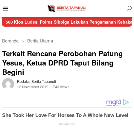
Menu
Mobile
 Ludes, Polres Sibolga Lakukan Pengamanan Kebakaran Pasar Na
Beranda
Berita Utama
Terkait Rencana Perobohan Patung
Yesus, Ketua DPRD Taput Bilang
Begini
Redaksi Berita Tapanuli
12 November 2019
743 views