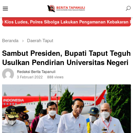
Menu
Mobile
s, Polres Sibolga Lakukan Pengamanan Kebakaran Pasar Nauli
Beranda
Daerah
Taput
Sambut Presiden, Bupati Taput Teguh
Usulkan Pendirian Universitas Negeri
Redaksi Berita Tapanuli
3 Februari 2022
888 views