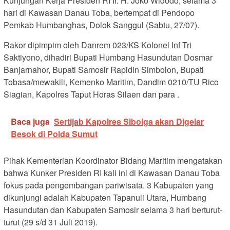
Kunjungan Kerja Presiden RI Ir. H. Joko Widodo, selama 3
hari di Kawasan Danau Toba, bertempat di Pendopo
Pemkab Humbanghas, Dolok Sanggul (Sabtu, 27/07).
Rakor dipimpim oleh Danrem 023/KS Kolonel Inf Tri
Saktiyono, dihadiri Bupati Humbang Hasundutan Dosmar
Banjarnahor, Bupati Samosir Rapidin Simbolon, Bupati
Tobasa/mewakili, Kemenko Maritim, Dandim 0210/TU Rico
Siagian, Kapolres Taput Horas Silaen dan para .
Baca juga
Sertijab Kapolres Sibolga akan Digelar
Besok di Polda Sumut
Pihak Kementerian Koordinator Bidang Maritim mengatakan
bahwa Kunker Presiden RI kali ini di Kawasan Danau Toba
fokus pada pengembangan pariwisata. 3 Kabupaten yang
dikunjungi adalah Kabupaten Tapanuli Utara, Humbang
Hasundutan dan Kabupaten Samosir selama 3 hari berturut-
turut (29 s/d 31 Juli 2019).