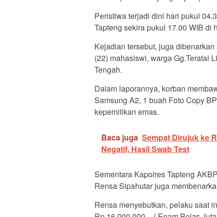
Peristiwa terjadi dini hari pukul 0
Tapteng sekira pukul 17.00 WIB di 
Kejadian tersebut, juga dibenarkan 
(22) mahasiswi, warga Gg.Teratai Li
Tengah.
Dalam laporannya, korban membawa
Samsung A2, 1 buah Foto Copy BPK
kepemilikan emas.
Baca juga
Sempat Dirujuk ke 
Negatif, Hasil Swab Test
Sementara Kapolres Tapteng AKBP
Rensa Sipahutar juga membenarkan
Rensa menyebutkan, pelaku saat ini
Rp.16.000.000.- ( Enam Belas Juta