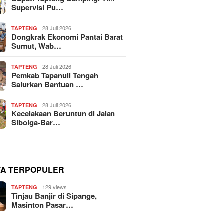
Supervisi Pu…
28 Juli 2026
TAPTENG
Dongkrak Ekonomi Pantai Barat
Sumut, Wab…
28 Juli 2026
TAPTENG
Pemkab Tapanuli Tengah
Salurkan Bantuan …
28 Juli 2026
TAPTENG
Kecelakaan Beruntun di Jalan
Sibolga-Bar…
TA TERPOPULER
129 views
TAPTENG
Tinjau Banjir di Sipange,
Masinton Pasar…