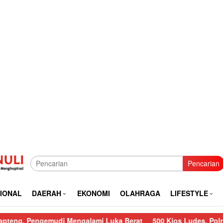
Pencarian
IONAL
DAERAH
EKONOMI
OLAHRAGA
LIFESTYLE
ngemudi Mengalami Luka Berat
500 Kios Ludes, Polres Sibolga