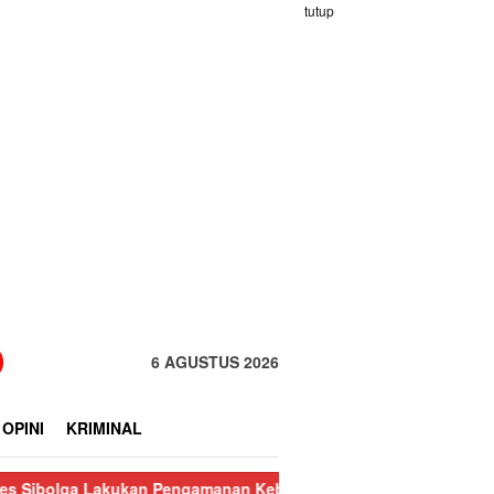
tutup
6 AGUSTUS 2026
OPINI
KRIMINAL
 Lakukan Pengamanan Kebakaran Pasar Nauli
Kurang dari 24 Ja