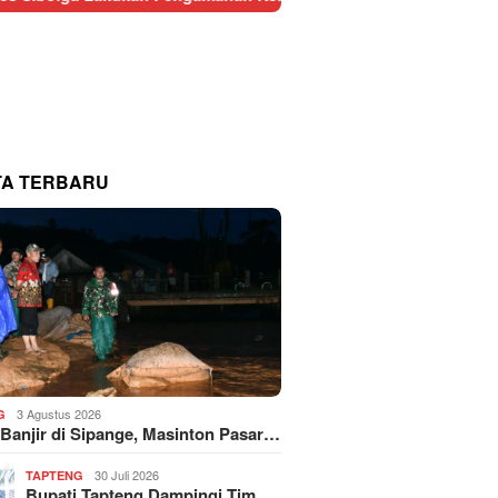
TA TERBARU
3 Agustus 2026
G
 Banjir di Sipange, Masinton Pasar…
30 Juli 2026
TAPTENG
Bupati Tapteng Dampingi Tim