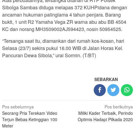
Atas perbuatannya, tersangka ditahan di RTP Polsek
Sibolga Sambas diduga melapas 372 KUHPidana dengan
ancaman hukuman palinglama 4 tahun penjara. Barang
bukti, 1 unit R2 Yamaha Vega ZR warna abu abu BB 4504
KC dan norang MH3509002AJ594423, nosin 50954525.
“Tersanga saat itu, diamankan dari rumah kos-kosan, hari
Selasa (23/7) sekira pukul 16.00 WIB di Jalan Horas Kel.
Pancuran Dewa Sibola,” urai Sormin. (T/BT)
SEBARKAN
Navigasi
Pos sebelumnya
Pos berikutnya
Seorang Pria Terekam Video
Miliki Kader Terbaik, Perindo
pos
Terjun Bebas Ketinggian 100
Optimis Hadapi Pilkada 2020
Meter