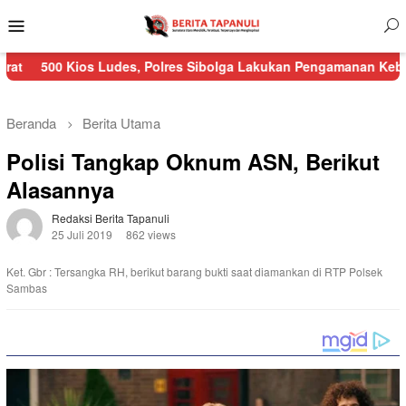
Menu
Mobile
ios Ludes, Polres Sibolga Lakukan Pengamanan Kebakaran Pasar 
Beranda
Berita Utama
Polisi Tangkap Oknum ASN, Berikut
Alasannya
Redaksi Berita Tapanuli
25 Juli 2019
862 views
Ket. Gbr : Tersangka RH, berikut barang bukti saat diamankan di RTP Polsek
Sambas