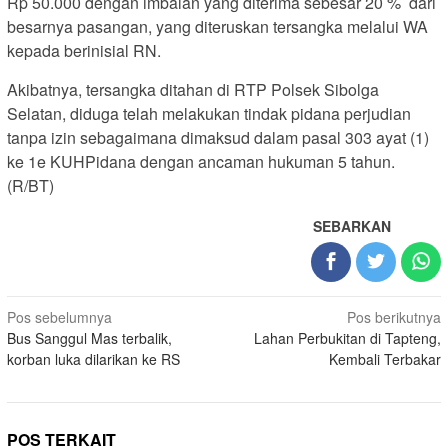
Rp 50.000 dengan imbalan yang diterima sebesar 20 % dari
besarnya pasangan, yang diteruskan tersangka melalui WA
kepada berinisial RN.
Akibatnya, tersangka ditahan di RTP Polsek Sibolga
Selatan, diduga telah melakukan tindak pidana perjudian
tanpa izin sebagaimana dimaksud dalam pasal 303 ayat (1)
ke 1e KUHPidana dengan ancaman hukuman 5 tahun.
(R/BT)
SEBARKAN
Navigasi
Pos sebelumnya
Pos berikutnya
Bus Sanggul Mas terbalik,
Lahan Perbukitan di Tapteng,
pos
korban luka dilarikan ke RS
Kembali Terbakar
POS TERKAIT