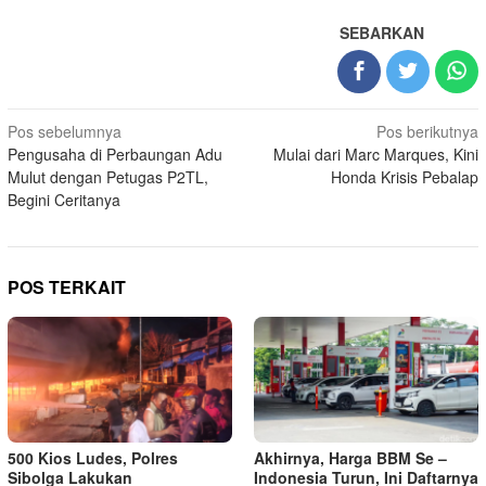
SEBARKAN
Navigasi
Pos sebelumnya
Pos berikutnya
Pengusaha di Perbaungan Adu
Mulai dari Marc Marques, Kini
pos
Mulut dengan Petugas P2TL,
Honda Krisis Pebalap
Begini Ceritanya
POS TERKAIT
500 Kios Ludes, Polres
Akhirnya, Harga BBM Se –
Sibolga Lakukan
Indonesia Turun, Ini Daftarnya