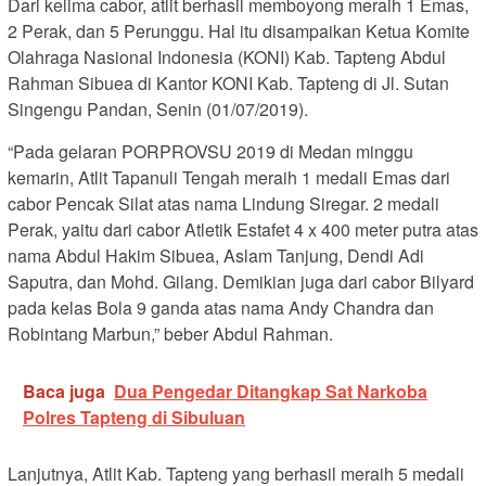
Dari kelima cabor, atlit berhasil memboyong meraih 1 Emas,
2 Perak, dan 5 Perunggu. Hal itu disampaikan Ketua Komite
Olahraga Nasional Indonesia (KONI) Kab. Tapteng Abdul
Rahman Sibuea di Kantor KONI Kab. Tapteng di Jl. Sutan
Singengu Pandan, Senin (01/07/2019).
“Pada gelaran PORPROVSU 2019 di Medan minggu
kemarin, Atlit Tapanuli Tengah meraih 1 medali Emas dari
cabor Pencak Silat atas nama Lindung Siregar. 2 medali
Perak, yaitu dari cabor Atletik Estafet 4 x 400 meter putra atas
nama Abdul Hakim Sibuea, Aslam Tanjung, Dendi Adi
Saputra, dan Mohd. Gilang. Demikian juga dari cabor Bilyard
pada kelas Bola 9 ganda atas nama Andy Chandra dan
Robintang Marbun,” beber Abdul Rahman.
Baca juga
Dua Pengedar Ditangkap Sat Narkoba
Polres Tapteng di Sibuluan
Lanjutnya, Atlit Kab. Tapteng yang berhasil meraih 5 medali