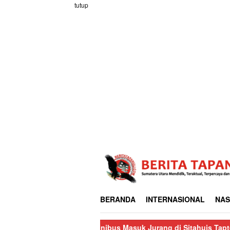
Loncat
tutup
ke
konten
BERANDA
INTERNASIONAL
NAS
Satu Unit Minibus Masuk Jurang di Sitahuis Tapteng, Pengemudi