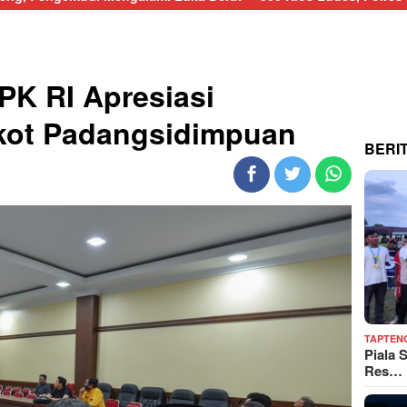
PK RI Apresiasi
kot Padangsidimpuan
BERI
TAPTEN
Piala 
Res…