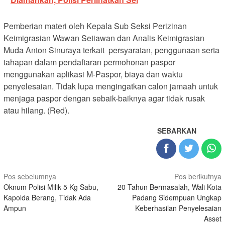
Pemberian materi oleh Kepala Sub Seksi Perizinan
Keimigrasian Wawan Setiawan dan Analis Keimigrasian
Muda Anton Sinuraya terkait persyaratan, penggunaan serta
tahapan dalam pendaftaran permohonan paspor
menggunakan aplikasi M-Paspor, biaya dan waktu
penyelesaian. Tidak lupa mengingatkan calon jamaah untuk
menjaga paspor dengan sebaik-baiknya agar tidak rusak
atau hilang. (Red).
SEBARKAN
Navigasi
Pos sebelumnya
Pos berikutnya
Oknum Polisi Milik 5 Kg Sabu,
20 Tahun Bermasalah, Wali Kota
pos
Kapolda Berang, Tidak Ada
Padang Sidempuan Ungkap
Ampun
Keberhasilan Penyelesaian
Asset