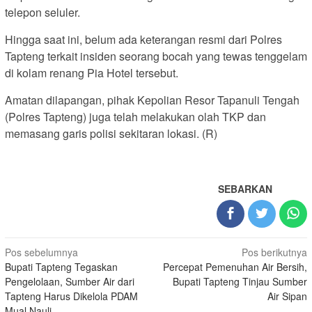
telepon seluler.
Hingga saat ini, belum ada keterangan resmi dari Polres
Tapteng terkait insiden seorang bocah yang tewas tenggelam
di kolam renang Pia Hotel tersebut.
Amatan dilapangan, pihak Kepolian Resor Tapanuli Tengah
(Polres Tapteng) juga telah melakukan olah TKP dan
memasang garis polisi sekitaran lokasi. (R)
SEBARKAN
Navigasi
Pos sebelumnya
Pos berikutnya
Bupati Tapteng Tegaskan
Percepat Pemenuhan Air Bersih,
pos
Pengelolaan, Sumber Air dari
Bupati Tapteng Tinjau Sumber
Tapteng Harus Dikelola PDAM
Air Sipan
Mual Nauli