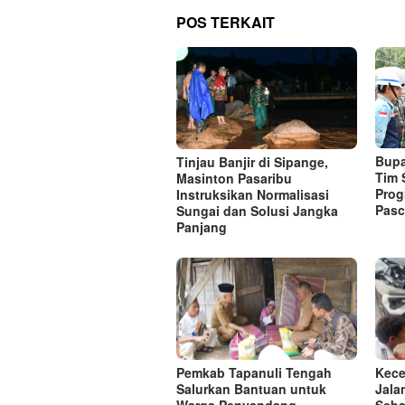
POS TERKAIT
Bupa
Tinjau Banjir di Sipange,
Tim 
Masinton Pasaribu
Prog
Instruksikan Normalisasi
Pasc
Sungai dan Solusi Jangka
Panjang
Pemkab Tapanuli Tengah
Kece
Salurkan Bantuan untuk
Jala
Warga Penyandang
Seba