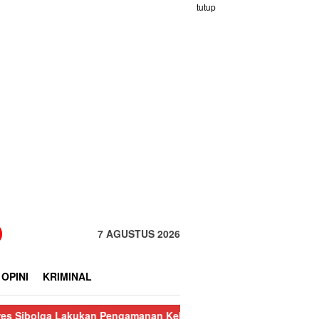
tutup
7 AGUSTUS 2026
OPINI
KRIMINAL
akukan Pengamanan Kebakaran Pasar Nauli
Kurang dari 24 Jam,