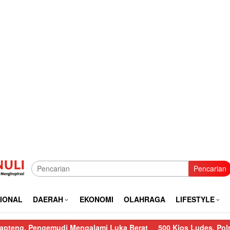
Pencarian
IONAL
DAERAH
EKONOMI
OLAHRAGA
LIFESTYLE
emudi Mengalami Luka Berat
500 Kios Ludes, Polres Sibolga L