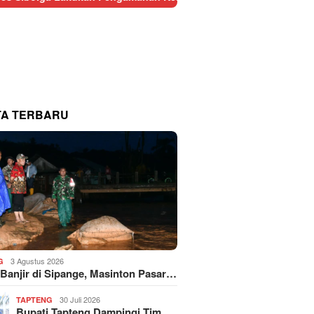
TA TERBARU
3 Agustus 2026
G
 Banjir di Sipange, Masinton Pasar…
30 Juli 2026
TAPTENG
Bupati Tapteng Dampingi Tim