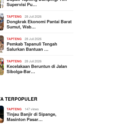
Supervisi Pu…
28 Juli 2026
TAPTENG
Dongkrak Ekonomi Pantai Barat
Sumut, Wab…
28 Juli 2026
TAPTENG
Pemkab Tapanuli Tengah
Salurkan Bantuan …
28 Juli 2026
TAPTENG
Kecelakaan Beruntun di Jalan
Sibolga-Bar…
TA TERPOPULER
147 views
TAPTENG
Tinjau Banjir di Sipange,
Masinton Pasar…