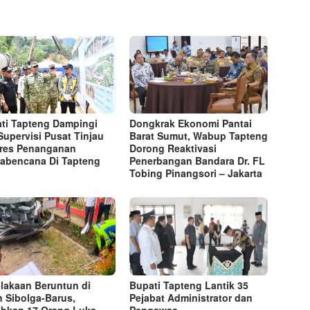
ti Tapteng Dampingi
Dongkrak Ekonomi Pantai
Supervisi Pusat Tinjau
Barat Sumut, Wabup Tapteng
res Penanganan
Dorong Reaktivasi
abencana Di Tapteng
Penerbangan Bandara Dr. FL
Tobing Pinangsori – Jakarta
lakaan Beruntun di
Bupati Tapteng Lantik 35
n Sibolga-Barus,
Pejabat Administrator dan
bkan 17 Orang Luka-
Pengawas