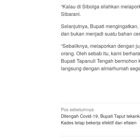
“Kalau di Sibolga silahkan melaporka
Sibarani.
Selanjutnya, Bupati mengingatkan
dan bukan menjadi suatu bahan ce
“Sebaliknya, melaporkan dengan j
orang. Oleh sebab itu, kami berha
Bupati Tapanuli Tengah bermohon 
langsung dengan almarhumah segera
Navigasi
Pos sebelumnya
Ditengah Covid-19, Bupati Taput tekan
pos
Kades tetap bekerja efektif dan efisien