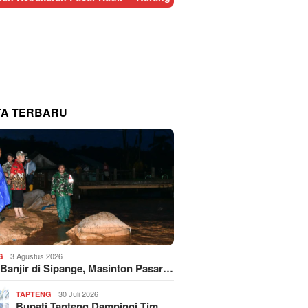
TA TERBARU
3 Agustus 2026
G
 Banjir di Sipange, Masinton Pasar…
30 Juli 2026
TAPTENG
Bupati Tapteng Dampingi Tim