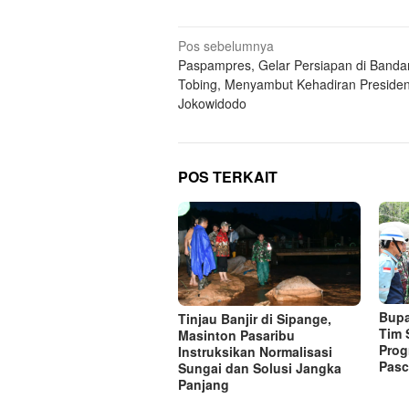
Navigasi
Pos sebelumnya
Paspampres, Gelar Persiapan di Banda
pos
Tobing, Menyambut Kehadiran Preside
Jokowidodo
POS TERKAIT
Bupa
Tinjau Banjir di Sipange,
Tim 
Masinton Pasaribu
Prog
Instruksikan Normalisasi
Pasc
Sungai dan Solusi Jangka
Panjang