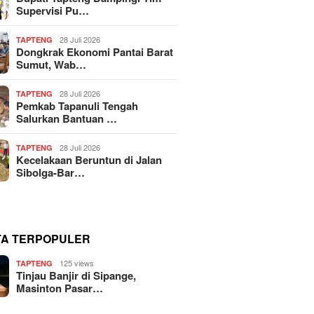
Supervisi Pu…
28 Juli 2026
TAPTENG
Dongkrak Ekonomi Pantai Barat
Sumut, Wab…
28 Juli 2026
TAPTENG
Pemkab Tapanuli Tengah
Salurkan Bantuan …
28 Juli 2026
TAPTENG
Kecelakaan Beruntun di Jalan
Sibolga-Bar…
TA TERPOPULER
125 views
TAPTENG
Tinjau Banjir di Sipange,
Masinton Pasar…