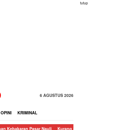
tutup
6 AGUSTUS 2026
OPINI
KRIMINAL
n Pasar Nauli
Kurang dari 24 Jam, Polisi Ringkus Pelaku Cura