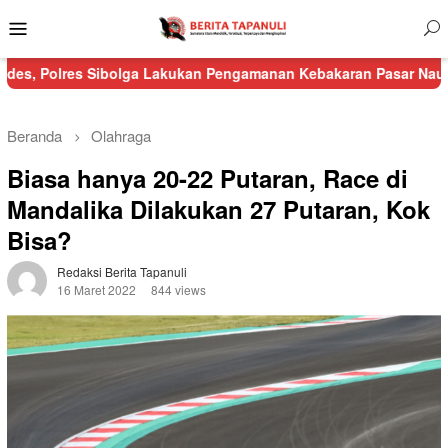
Menu
Mobile
s Sibolga Lakukan Pengamanan Kebakaran Pasar Nauli
Kurang d
Beranda
Olahraga
Biasa hanya 20-22 Putaran, Race di
Mandalika Dilakukan 27 Putaran, Kok
Bisa?
Redaksi Berita Tapanuli
16 Maret 2022
844 views