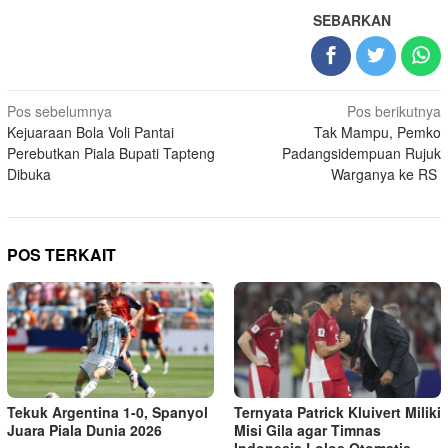
SEBARKAN
Navigasi
Pos sebelumnya
Pos berikutnya
Kejuaraan Bola Voli Pantai
Tak Mampu, Pemko
pos
Perebutkan Piala Bupati Tapteng
Padangsidempuan Rujuk
Dibuka
Warganya ke RS
POS TERKAIT
Tekuk Argentina 1-0, Spanyol
Ternyata Patrick Kluivert Miliki
Juara Piala Dunia 2026
Misi Gila agar Timnas
Indonesia Lolos Otomatis