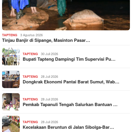
3 Agustus 2026
TAPTENG
Tinjau Banjir di Sipange, Masinton Pasar…
30 Juli 2026
TAPTENG
Bupati Tapteng Dampingi Tim Supervisi Pu…
28 Juli 2026
TAPTENG
Dongkrak Ekonomi Pantai Barat Sumut, Wab…
28 Juli 2026
TAPTENG
Pemkab Tapanuli Tengah Salurkan Bantuan …
28 Juli 2026
TAPTENG
Kecelakaan Beruntun di Jalan Sibolga-Bar…