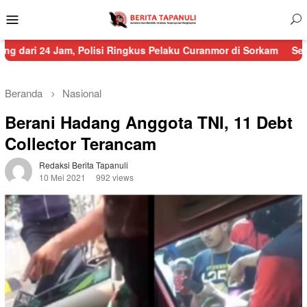
Menu
Mobile
m, Polisi Ringkus Pelaku Curanmor di Sorkam
Sempat Terputus 8 
Beranda
Nasional
Berani Hadang Anggota TNI, 11 Debt
Collector Terancam
Redaksi Berita Tapanuli
10 Mei 2021
992 views