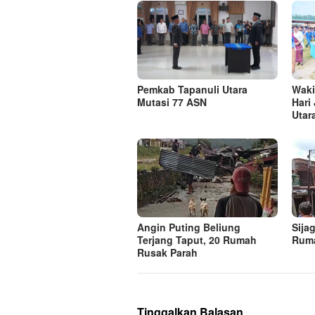
Pemkab Tapanuli Utara
Waki
Mutasi 77 ASN
Hari
Utar
Angin Puting Beliung
Sija
Terjang Taput, 20 Rumah
Ruma
Rusak Parah
Tinggalkan Balasan