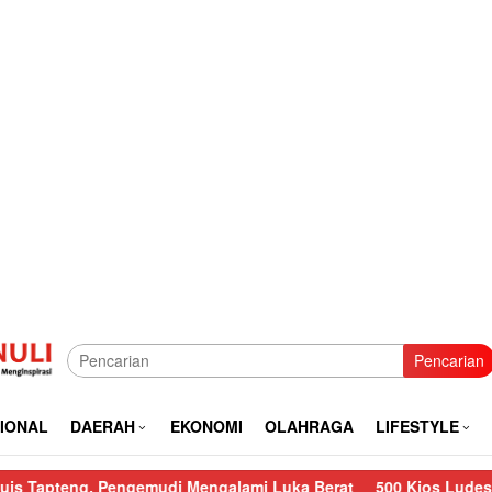
Pencarian
IONAL
DAERAH
EKONOMI
OLAHRAGA
LIFESTYLE
engemudi Mengalami Luka Berat
500 Kios Ludes, Polres Sibolg