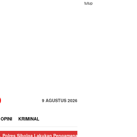
tutup
9 AGUSTUS 2026
OPINI
KRIMINAL
a Lakukan Pengamanan Kebakaran Pasar Nauli
Kurang dari 24 J