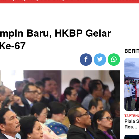
impin Baru, HKBP Gelar
Ke-67
BERI
TAPTEN
Piala 
Res…