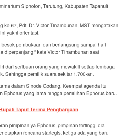
minarium Sipholon, Tarutung, Kabupaten Tapanuli
 ke-67, Pdt. Dr. Victor Tinambunan, MST mengatakan
ni yakni orientasi.
si, besok pembukaan dan berlangsung sampai hari
sa diperpanjang,” kata Victor Tinambunan saat
iri dari seribuan orang yang mewakili setiap lembaga
ik. Sehingga pemilik suara sekitar 1.700-an.
utama dalam Sinode Godang. Keempat agenda itu
n Ephorus yang lama hingga pemilihan Ephorus baru.
, Bupati Taput Terima Penghargaan
an pimpinan ya Ephorus, pimpinan tertinggi dia
netapkan rencana startegis, ketiga ada yang baru