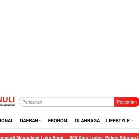
Pencarian
IONAL
DAERAH
EKONOMI
OLAHRAGA
LIFESTYLE
mi Luka Berat
500 Kios Ludes, Polres Sibolga Lakukan Penga