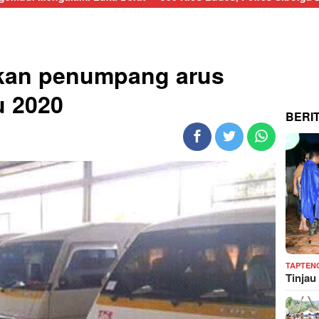
akan penumpang arus
u 2020
BERI
TAPTEN
Tinjau