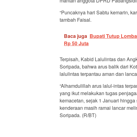
mantan anggota DPRD Padangsidim
“Puncaknya hari Sabtu kemarin, kar
tambah Faisal.
Baca juga
Bupati Tutup Lomba 
Rp 50 Juta
Terpisah, Kabid Lalulintas dan An
Soripada, bahwa arus balik dari 
lalulintas terpantau aman dan lanca
“Alhamdulillah arus lalul-intas terp
yang ikut melakukan tugas penjaga
kemacetan, sejak 1 Januari hingga 
kenderaan masih ramai lancar mel
Soripada. (R/BT)