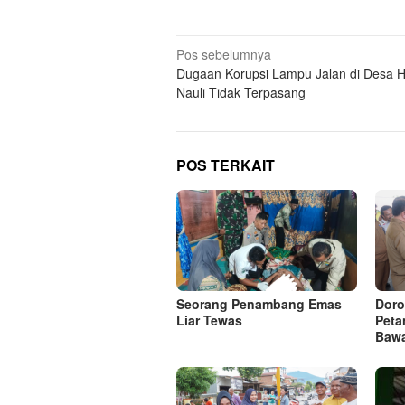
Navigasi
Pos sebelumnya
Dugaan Korupsi Lampu Jalan di Desa 
pos
Nauli Tidak Terpasang
POS TERKAIT
Seorang Penambang Emas
Doro
Liar Tewas
Peta
Baw