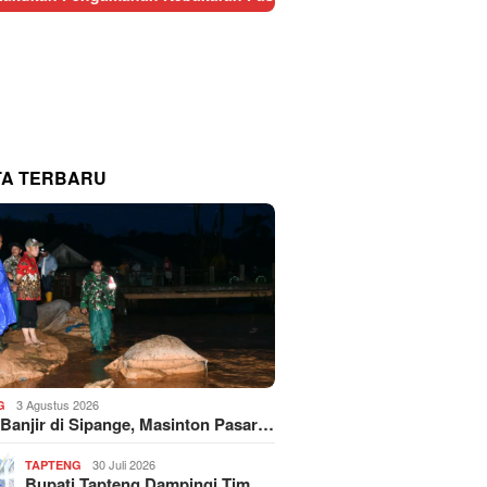
TA TERBARU
3 Agustus 2026
G
 Banjir di Sipange, Masinton Pasar…
30 Juli 2026
TAPTENG
Bupati Tapteng Dampingi Tim