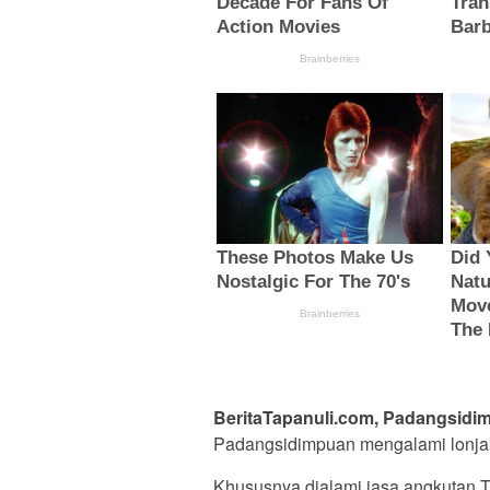
BeritaTapanuli.com, Padangsidi
Padangsidimpuan mengalami lonjak
Khususnya dialami jasa angkutan T