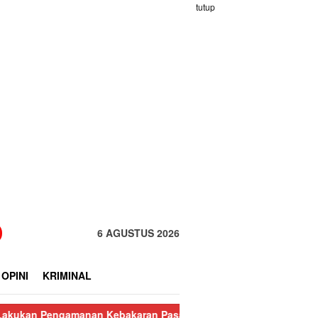
tutup
6 AGUSTUS 2026
OPINI
KRIMINAL
manan Kebakaran Pasar Nauli
Kurang dari 24 Jam, Polisi Ringk