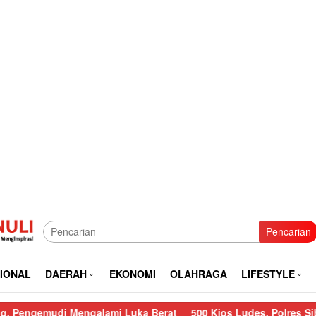
Pencarian
IONAL
DAERAH
EKONOMI
OLAHRAGA
LIFESTYLE
mudi Mengalami Luka Berat
500 Kios Ludes, Polres Sibolga La