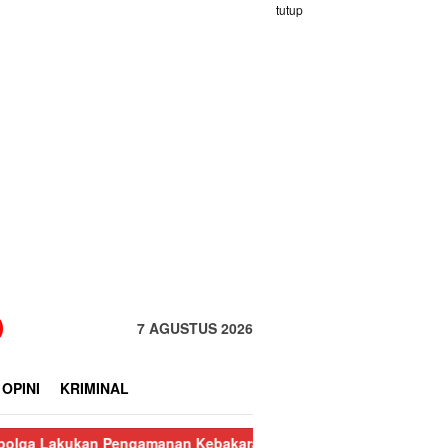
tutup
7 AGUSTUS 2026
OPINI
KRIMINAL
kukan Pengamanan Kebakaran Pasar Nauli
Kurang dari 24 Jam, 