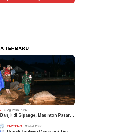
TA TERBARU
3 Agustus 2026
G
 Banjir di Sipange, Masinton Pasar…
30 Juli 2026
TAPTENG
Bupati Tapteng Dampingi Tim