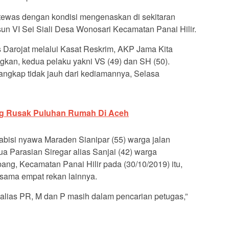
tewas dengan kondisi mengenaskan di sekitaran
n VI Sei Siali Desa Wonosari Kecamatan Panai Hilir.
Darojat melalui Kasat Reskrim, AKP Jama Kita
gkan, kedua pelaku yakni VS (49) dan SH (50).
ngkap tidak jauh dari kediamannya, Selasa
ng Rusak Puluhan Rumah Di Aceh
abisi nyawa Maraden Sianipar (55) warga jalan
 Parasian Siregar alias Sanjai (42) warga
ng, Kecamatan Panai Hilir pada (30/10/2019) itu,
rsama empat rekan lainnya.
 alias PR, M dan P masih dalam pencarian petugas,”