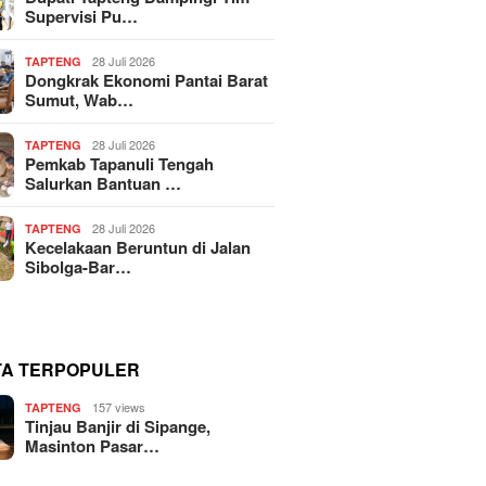
Supervisi Pu…
28 Juli 2026
TAPTENG
Dongkrak Ekonomi Pantai Barat
Sumut, Wab…
28 Juli 2026
TAPTENG
Pemkab Tapanuli Tengah
Salurkan Bantuan …
28 Juli 2026
TAPTENG
Kecelakaan Beruntun di Jalan
Sibolga-Bar…
TA TERPOPULER
157 views
TAPTENG
Tinjau Banjir di Sipange,
Masinton Pasar…