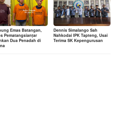
ung Emas Batangan,
Dennis Simalango Sah
es Pematangsianțar
Nahkodai IPK Tapteng, Usai
kan Dua Penadah di
Terima SK Kepengurusan
ina