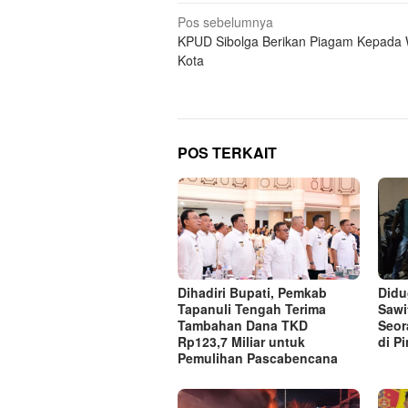
Navigasi
Pos sebelumnya
KPUD Sibolga Berikan Piagam Kepada 
pos
Kota
POS TERKAIT
Dihadiri Bupati, Pemkab
Didu
Tapanuli Tengah Terima
Sawi
Tambahan Dana TKD
Seor
Rp123,7 Miliar untuk
di P
Pemulihan Pascabencana