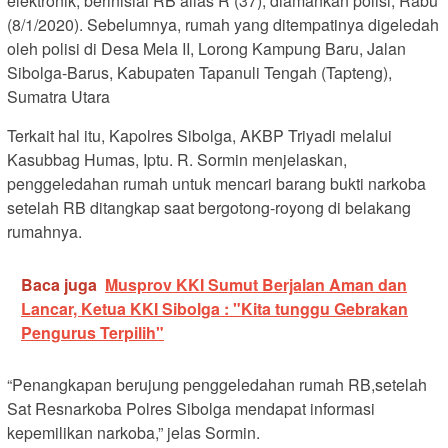
elektronik, berinisial RB alias R (37), diamankan polisi, Rabu
(8/1/2020). Sebelumnya, rumah yang ditempatinya digeledah
oleh polisi di Desa Mela II, Lorong Kampung Baru, Jalan
Sibolga-Barus, Kabupaten Tapanuli Tengah (Tapteng),
Sumatra Utara
Terkait hal itu, Kapolres Sibolga, AKBP Triyadi melalui
Kasubbag Humas, Iptu. R. Sormin menjelaskan,
penggeledahan rumah untuk mencari barang bukti narkoba
setelah RB ditangkap saat bergotong-royong di belakang
rumahnya.
Baca juga
Musprov KKI Sumut Berjalan Aman dan
Lancar, Ketua KKI Sibolga : "Kita tunggu Gebrakan
Pengurus Terpilih"
“Penangkapan berujung penggeledahan rumah RB,setelah
Sat Resnarkoba Polres Sibolga mendapat informasi
kepemilikan narkoba,” jelas Sormin.