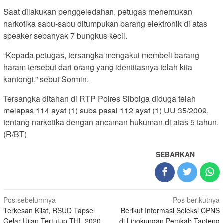
Saat dilakukan penggeledahan, petugas menemukan
narkotika sabu-sabu ditumpukan barang elektronik di atas
speaker sebanyak 7 bungkus kecil.
“Kepada petugas, tersangka mengakui membeli barang
haram tersebut dari orang yang identitasnya telah kita
kantongi,” sebut Sormin.
Tersangka ditahan di RTP Polres Sibolga diduga telah
melapas 114 ayat (1) subs pasal 112 ayat (1) UU 35/2009,
tentang narkotika dengan ancaman hukuman di atas 5 tahun.
(R/BT)
SEBARKAN
Navigasi
Pos sebelumnya
Pos berikutnya
Terkesan Kilat, RSUD Tapsel
Berikut Informasi Seleksi CPNS
pos
Gelar Ujian Tertutup THL 2020
di Lingkungan Pemkab Tapteng