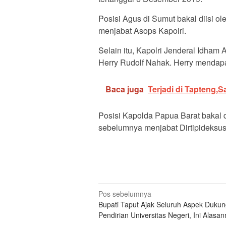
Posisi Agus di Sumut bakal diisi o
menjabat Asops Kapolri.
Selain itu, Kapolri Jenderal Idham
Herry Rudolf Nahak. Herry mendapa
Baca juga
Terjadi di Tapteng,S
Posisi Kapolda Papua Barat bakal d
sebelumnya menjabat Dirtipideksus
Navigasi
Pos sebelumnya
Bupati Taput Ajak Seluruh Aspek Duku
pos
Pendirian Universitas Negeri, Ini Alasa