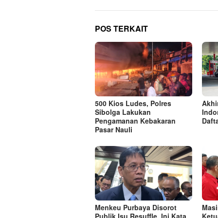
POS TERKAIT
500 Kios Ludes, Polres
Akhi
Sibolga Lakukan
Indo
Pengamanan Kebakaran
Daft
Pasar Nauli
Menkeu Purbaya Disorot
Masi
Publik Isu Resuffle, Ini Kata
Ketu