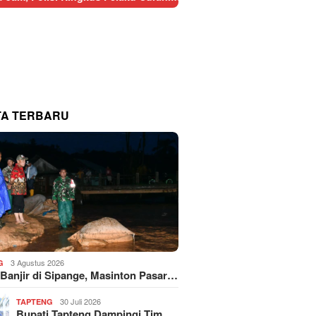
TA TERBARU
3 Agustus 2026
G
 Banjir di Sipange, Masinton Pasar…
30 Juli 2026
TAPTENG
Bupati Tapteng Dampingi Tim