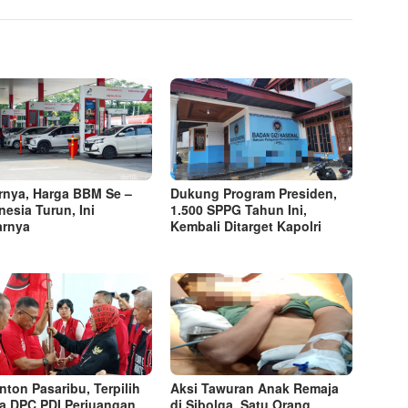
rnya, Harga BBM Se –
Dukung Program Presiden,
nesia Turun, Ini
1.500 SPPG Tahun Ini,
arnya
Kembali Ditarget Kapolri
nton Pasaribu, Terpilih
Aksi Tawuran Anak Remaja
a DPC PDI Perjuangan
di Sibolga, Satu Orang