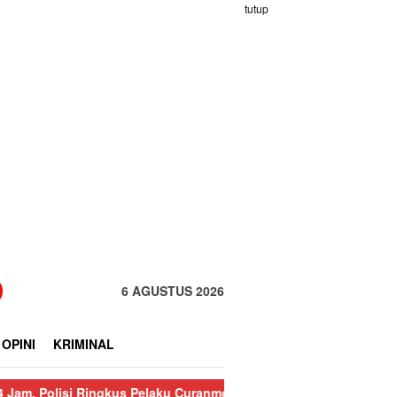
tutup
6 AGUSTUS 2026
OPINI
KRIMINAL
Ringkus Pelaku Curanmor di Sorkam
Sempat Terputus 8 Titik, Jal