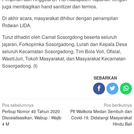
juga membagikan hand sanitizer dan termos.
Di akhir acara, masyarakat dihibur dengan penampilan
Ridwan LIDA.
Turut dihadiri oleh Camat Sosorgdong beserta seluruh
jajaran, Forkopimka Sosorgadong, Lurah dan Kepala Desa
seluruh Kecamatan Sosorgadong, Tim Bola Voli, Ofisial,
Wasit/Juri, Tokoh Masyarakat, dan Masyarakat Kecamatan
Sosorgadong. (t)
SEBARKAN
Navigasi
Pos sebelumnya
Pos berikutnya
Perbup Nomor 40 Tahun 2020
Plt Walikota Medan Sembuh dari
pos
Disosialisasikan, Wabup : Wajib
Covid-19, Didatangi Masyarakat
4 M
Hindu Bali