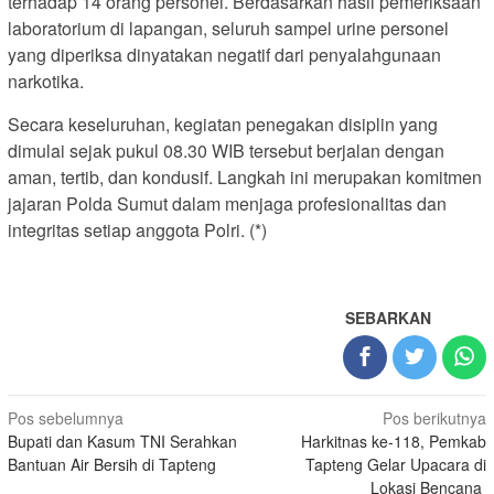
terhadap 14 orang personel. Berdasarkan hasil pemeriksaan
laboratorium di lapangan, seluruh sampel urine personel
yang diperiksa dinyatakan negatif dari penyalahgunaan
narkotika.
Secara keseluruhan, kegiatan penegakan disiplin yang
dimulai sejak pukul 08.30 WIB tersebut berjalan dengan
aman, tertib, dan kondusif. Langkah ini merupakan komitmen
jajaran Polda Sumut dalam menjaga profesionalitas dan
integritas setiap anggota Polri. (*)
SEBARKAN
Navigasi
Pos sebelumnya
Pos berikutnya
Bupati dan Kasum TNI Serahkan
Harkitnas ke-118, Pemkab
pos
Bantuan Air Bersih di Tapteng
Tapteng Gelar Upacara di
Lokasi Bencana