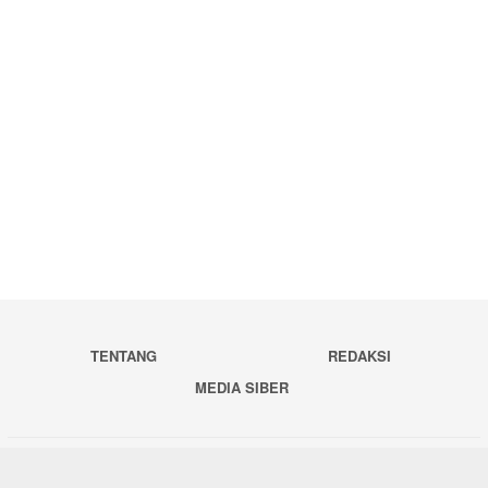
TENTANG
REDAKSI
MEDIA SIBER
Copyright © 2020 Berita Tapanuli. All Right Reserved