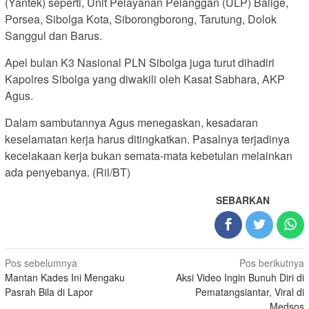
(Yantek) seperti, Unit Pelayanan Pelanggan (ULP) Balige,
Porsea, Sibolga Kota, Siborongborong, Tarutung, Dolok
Sanggul dan Barus.
Apel bulan K3 Nasional PLN Sibolga juga turut dihadiri
Kapolres Sibolga yang diwakili oleh Kasat Sabhara, AKP
Agus.
Dalam sambutannya Agus menegaskan, kesadaran
keselamatan kerja harus ditingkatkan. Pasalnya terjadinya
kecelakaan kerja bukan semata-mata kebetulan melainkan
ada penyebanya. (Ril/BT)
SEBARKAN
Navigasi
Pos sebelumnya
Pos berikutnya
Mantan Kades Ini Mengaku
Aksi Video Ingin Bunuh Diri di
pos
Pasrah Bila di Lapor
Pematangsiantar, Viral di
Medsos