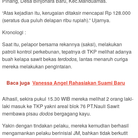
Pinang, Desa Binjohara Baru, Kec.Manduamas.
“Atas kejadian itu, kerugaian ditaksir mencapai Rp 128.000
(seratus dua puluh delapan ribu rupiah).” Ujarnya.
Kronologi :
Saat itu, pelapor bersama rekannya (saksi), melakukan
patroli kontrol perkebunan, tepatnya di TKP melihat adanya
buah kelapa sawit bekas
terdodos,
lantas menaruh curiga
mereka melakukan pengintaian.
Baca juga
Vanessa Angel Rahasiakan Suami Baru
Alhasil, sekira pukul 15.30 WIB mereka melihat 2 orang laki-
laki masuk ke TKP yakni areal blok 76 PT.Nauli Sawit
membawa pisau
dodos
bergagang kayu.
Yakin dengan tindakan pelaku, mereka kemudian berhasil
mengamankan pelaku berinisial JM, bahkan tidak berkutit