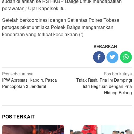
sudah dilarikan ke RS HKBP Balige untuk mendapatkan
perawatan,” Ujar Kapolsek itu.
Setelah berkoordinasi dengan Satlantas Polres Tobasa
petugas piket unit laka Polsek Balige mengamankan
kendaraan yang terlibat kecelakaan (r)
SEBARKAN
Navigasi
Pos sebelumnya
Pos berikutnya
IPW Apresiasi Kapolri, Pasca
Tidak Risih, Pria Ini Dampingi
pos
Pencopotan 3 Jenderal
Istri Begituan dengan Pria
Hidung Belang
POS TERKAIT