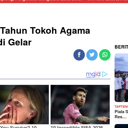
 Tahun Tokoh Agama
i Gelar
BERI
TAPTEN
Piala 
Res…