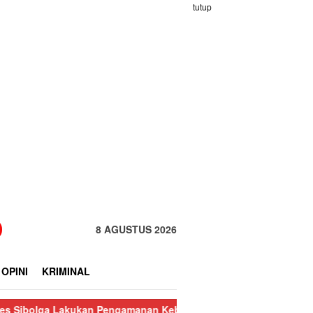
tutup
8 AGUSTUS 2026
OPINI
KRIMINAL
 Lakukan Pengamanan Kebakaran Pasar Nauli
Kurang dari 24 Ja