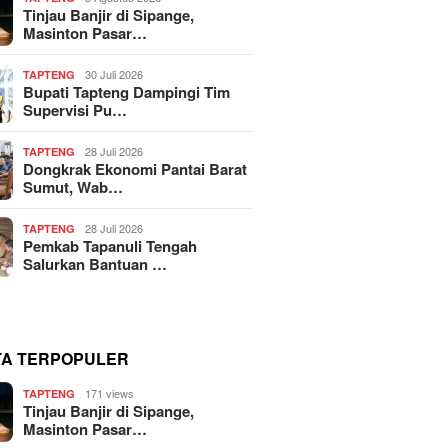
Tinjau Banjir di Sipange,
Masinton Pasar…
30 Juli 2026
TAPTENG
Bupati Tapteng Dampingi Tim
Supervisi Pu…
28 Juli 2026
TAPTENG
Dongkrak Ekonomi Pantai Barat
Sumut, Wab…
28 Juli 2026
TAPTENG
Pemkab Tapanuli Tengah
Salurkan Bantuan …
TA TERPOPULER
171 views
TAPTENG
Tinjau Banjir di Sipange,
Masinton Pasar…