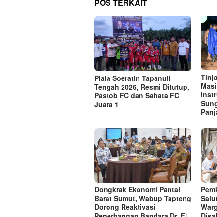
POS TERKAIT
Tinj
Piala Soeratin Tapanuli
Masi
Tengah 2026, Resmi Ditutup,
Inst
Pastob FC dan Sahata FC
Sung
Juara 1
Panj
Dongkrak Ekonomi Pantai
Pemk
Barat Sumut, Wabup Tapteng
Salu
Dorong Reaktivasi
War
Penerbangan Bandara Dr. FL
Disab