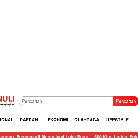
Pencarian
IONAL
DAERAH
EKONOMI
OLAHRAGA
LIFESTYLE
ngemudi Mengalami Luka Berat
500 Kios Ludes, Polres Sibolga