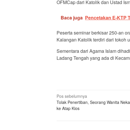
OFMCap dari Katolik dan Ustad Ism
Baca juga
Pencetakan E-KTP Te
Peserta seminar berkisar 250-an or
Kalangan Katolik terdiri dari toko
Sementara dari Agama Islam dihadi
Ladang Tengah yang ada di Kecam
Navigasi
Pos sebelumnya
Tolak Penertiban, Seorang Wanita Neka
pos
ke Atap Kios