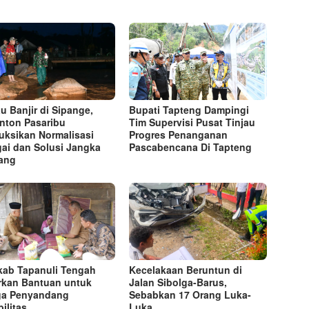
au Banjir di Sipange,
Bupati Tapteng Dampingi
nton Pasaribu
Tim Supervisi Pusat Tinjau
ruksikan Normalisasi
Progres Penanganan
ai dan Solusi Jangka
Pascabencana Di Tapteng
ang
ab Tapanuli Tengah
Kecelakaan Beruntun di
rkan Bantuan untuk
Jalan Sibolga-Barus,
ga Penyandang
Sebabkan 17 Orang Luka-
ilitas
Luka