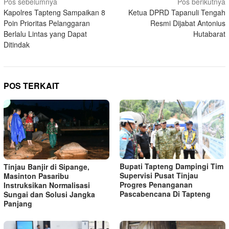
Navigasi
Pos sebelumnya
Pos berikutnya
Kapolres Tapteng Sampaikan 8
Ketua DPRD Tapanuli Tengah
pos
Poin Prioritas Pelanggaran
Resmi Dijabat Antonius
Berlalu Lintas yang Dapat
Hutabarat
Ditindak
POS TERKAIT
Bupati Tapteng Dampingi Tim
Tinjau Banjir di Sipange,
Supervisi Pusat Tinjau
Masinton Pasaribu
Progres Penanganan
Instruksikan Normalisasi
Pascabencana Di Tapteng
Sungai dan Solusi Jangka
Panjang