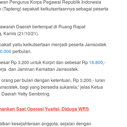
wan Pengurus Korps Pegawai Republik Indonesia
 (Tapteng) sepakati keikutsertaannya sebagai peserta
syawarah Daerah bertempat di Ruang Rapat
, Kamis (21/10/21).
akati yaitu keikutsertaan menjadi peserta Jamsostek
0.000
perbulan.
ebesar Rp 3.200 untuk Korpri dan sebesar Rp
16.800
,-
erja dan Jaminan Kematian Jamsostek.
er orang per bulan dengan ketentuan, Rp 3.200,- iuran
amsostek, bagi yang bersedia sukarela,” jelas Ketua
s Daerah Yetty Sembiring.
mankan Saat Operasi Yustisi, Diduga WRS
tkan kesejahteraan anggota, sejalan dengan