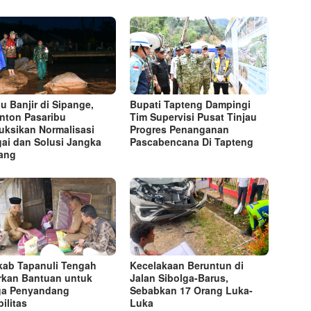
au Banjir di Sipange,
Bupati Tapteng Dampingi
nton Pasaribu
Tim Supervisi Pusat Tinjau
ruksikan Normalisasi
Progres Penanganan
ai dan Solusi Jangka
Pascabencana Di Tapteng
ang
ab Tapanuli Tengah
Kecelakaan Beruntun di
rkan Bantuan untuk
Jalan Sibolga-Barus,
ga Penyandang
Sebabkan 17 Orang Luka-
ilitas
Luka