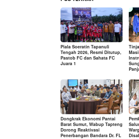
Tinj
Piala Soeratin Tapanuli
Masi
Tengah 2026, Resmi Ditutup,
Inst
Pastob FC dan Sahata FC
Sung
Juara 1
Panj
Dongkrak Ekonomi Pantai
Pemk
Barat Sumut, Wabup Tapteng
Salu
Dorong Reaktivasi
War
Penerbangan Bandara Dr. FL
Disab