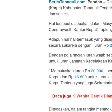
BeritaTapanuli.com
, Pandan –
De
(Korpri) Kabupaten Tapanuli Tengah
Jamsostek.
Hal tersebut disepakati dalam Mu
Cendrawasih Kantor Bupati Tapteng
Adapun hal hal termasuk yang disep
secara sukarela dengan iuran Rp
2
Dengan pola rincian iuran wajib s
untuk iuran Jaminan Kecelakaan K
” Memutuskan iuran Rp
20.000
,- p
Korpri dan Rp
16.800
untuk Iuran J
Korpri Tapteng yang juga Sekretari
Baca juga
9 Wanita Cantik Dia
Ditegaskan, dalam rangka meningka