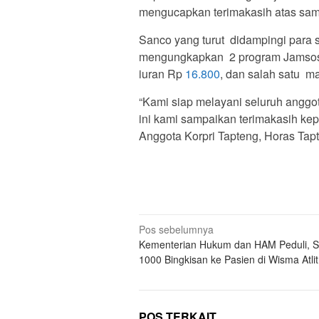
mengucapkan terimakasih atas sam
Sanco yang turut didampingi para 
mengungkapkan 2 program Jamsost
iuran Rp
16.800
, dan salah satu m
“Kami siap melayani seluruh anggo
ini kami sampaikan terimakasih ke
Anggota Korpri Tapteng, Horas Tapte
Navigasi
Pos sebelumnya
Kementerian Hukum dan HAM Peduli, 
pos
1000 Bingkisan ke Pasien di Wisma Atlit
POS TERKAIT