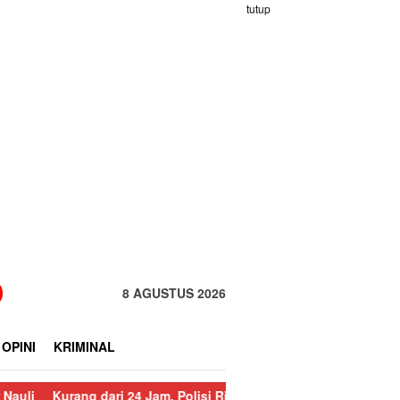
tutup
8 AGUSTUS 2026
OPINI
KRIMINAL
dari 24 Jam, Polisi Ringkus Pelaku Curanmor di Sorkam
Sempat 