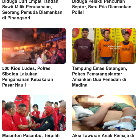
Diduga Curi Empat Tandan
Diduga Pelaku Pencurian
Sawit Milik Perusahaan,
Septor, Satu Pria Diamankan
Seorang Pemuda Diamankan
Polisi
di Pinangsori
500 Kios Ludes, Polres
Tampung Emas Batangan,
Sibolga Lakukan
Polres Pematangsianțar
Pengamanan Kebakaran
Amankan Dua Penadah di
Pasar Nauli
Madina
Masinton Pasaribu, Terpilih
Aksi Tawuran Anak Remaja di